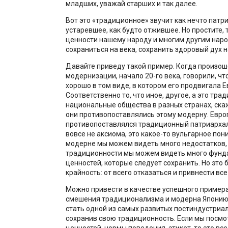
младших, уважай старших и так далее.
Вот это «традиционное» звучит как нечто патр
устаревшее, как будто отжившее. Но простите,
ценности нашему народу и многим другим нар
сохраниться на века, сохранить здоровый дух н
Давайте приведу такой пример. Когда произош
модернизации, начало 20-го века, говорили, чт
хорошо в том виде, в котором его продвигала Е
Соответственно то, что иное, другое, а это тр
национальные общества в разных странах, ска
они противопоставлялись этому модерну. Евр
противопоставлялся традиционный патриархал
вовсе не аксиома, это какое-то вульгарное пон
модерне мы можем видеть много недостатков, 
традиционности мы можем видеть много фун
ценностей, которые следует сохранить. Но это 
крайность: от всего отказаться и привнести все
Можно привести в качестве успешного пример
смешения традиционализма и модерна Японию.
стать одной из самых развитых постиндустриал
сохранив свою традиционность. Если мы посмо
ценностей, нормы поведения, этикет, то это все