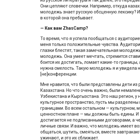
Они цепляют словечки. Например, откуда каза
молодежь знает русскую обсценную лексику? И
в которой она пребывает.
— Как вам ZhasCamp?
То время, что я успела пообщаться с аудиторие
меня только положительные чувства. Аудитори
глазки блестят, такая замечательная молодеж
молодежь. Она умеет мечтать, стремится стави
боится их достигать, ломает какие-то границы, 
нужна смелость. Такую молодежь я и увидела 
[не]конференции.
Мне нравится, что были представлены дети из 
Казахстана. Но что очень важно, были немален
Узбекистана и Кыргызстана. Это наш регион, у 
культурное пространство, пусть мы разделены
границами. Во всем остальном — культурном, 
ценностном плане — мы должны быть едины. И
достигается не подписанными договорами, а ч
личные связи. И важно, что молодежь имеет в
общаться, шутить, смеяться, вместе завтракаю
ужинают, и это их сближает.