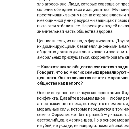
зло агрессивно. Люди, которые совершают пре
склонны объединяться и защищаться. Мы пони
преступивших закон у нас на стороне власти и п
имеющимися у них ресурсами защищают свою 
пытаются отбелить ее. Но реакция людей показ
значительная часть общества здорова.
Ценности есть, их не надо формировать. Друго
их доминирующими, безапелляционными. Благ
общество должно диктовать закон и заставить
аморальных прислушаться, скорректировать св
— Казахстанское общество считается тради
Говорят, что во многих семьях превалируют
ценности. Они отличаются от этих моральны
общества как целого?
Они не вступают ни в какую конфронтацию. Я з
конфликта. Давайте возьмем шире — любая ре
этнос выживает в века, потому что в нем есть 
моральные силы, которые передаются в том чис
семью. Форма может быть разной — у казахов, 
австралийцев, американцев. Но в основе мора
не убей, не укради, не навреди, помогай слабо