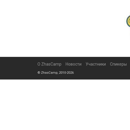
О ZhasCamp
Новости
Участники
Спикеры
© ZhasCamp, 2010-2026