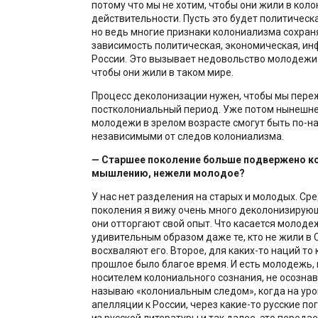
потому что мы не хотим, чтобы они жили в кол
действительности. Пусть это будет политическ
но ведь многие признаки колониализма сохран
зависимость политическая, экономическая, и
России. Это вызывает недовольство молодежи.
чтобы они жили в таком мире.
Процесс деколонизации нужен, чтобы мы пере
постколониальный период. Уже потом нынешне
молодежи в зрелом возрасте смогут быть по-
независимыми от следов колониализма.
— Старшее поколение больше подвержено к
мышлению, нежели молодое?
У нас нет разделения на старых и молодых. Ср
поколения я вижу очень много деколонизирующ
они отторгают свой опыт. Что касается молодеж
удивительным образом даже те, кто не жили в 
восхваляют его. Второе, для каких-то наций то
прошлое было благое время. И есть молодежь, 
носителем колониального сознания, не осознава
называю «колониальным следом», когда на уро
апелляции к России, через какие-то русские по
из русской литературы и так далее, это переда