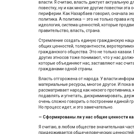
власти. Я считаю, власть диктует актуальную д
повестку, ну и как многие другие повестки эта о
периферии. Как Назарбаев говорил, сначала эк
политика. А политика — это не только права и п
идеология, система ценностей, которые продви
правительство, власть, страна.
Стремление создать единую гражданскую наци
общих ценностей, толерантности, веротерпимос
гражданского общества. Это не только казахи.
других этносов тоже понимают, что у нас долж
которые объединяют нас, заставляют нас счит
гражданами одной страны.
Власть отгорожена от народа. У власти инфор
материальные ресурсы, многое другое. И пока 
рассматривает народ как некоего противника, 
подавлять и угнетать, дискриминировать, держ
очень сложно говорить о построении единой г
Но процесс идет, и это замечательно.
— Сформированы ли у нас общие ценности ка
Я считаю, в любом обществе значительная час
придерживается общечеловеческих ценностей. 