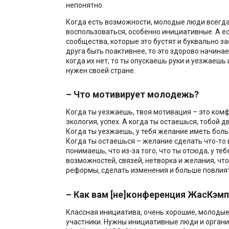
непонятно.
Когда есть возможности, молодые люди всегда
воспользоваться, особенно инициативные. А ес
сообщества, которые это бустят и буквально з
друга быть поактивнее, то это здорово начинае
когда их нет, то ты опускаешь руки и уезжаешь 
нужен своей стране.
– Что мотивирует молодежь?
Когда ты уезжаешь, твоя мотивация – это ком
экология, успех. А когда ты остаешься, тобой д
Когда ты уезжаешь, у тебя желание иметь бол
Когда ты остаешься – желание сделать что-то в
понимаешь, что из-за того, что ты отсюда, у те
возможностей, связей, нетворка и желания, чт
реформы, сделать изменения и больше повлият
– Как вам [не]конференция ЖасКэм
Классная инициатива, очень хорошие, молодые
участники. Нужны инициативные люди и органи