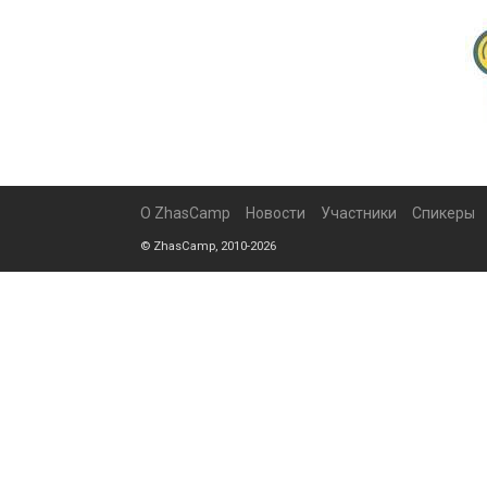
О ZhasCamp
Новости
Участники
Спикеры
© ZhasCamp, 2010-2026